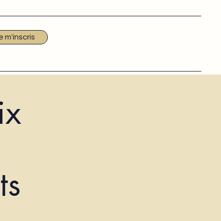
e m'inscris
ix
ts