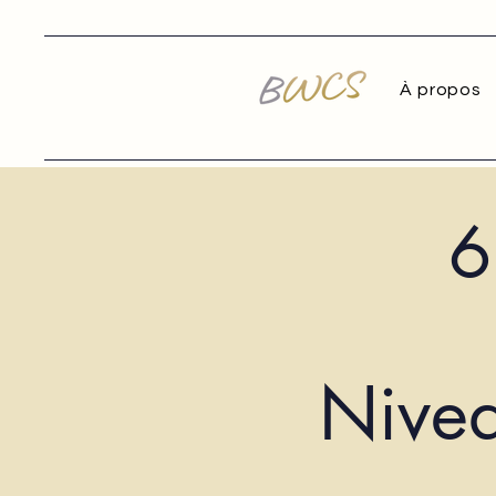
À propos
6
Nive