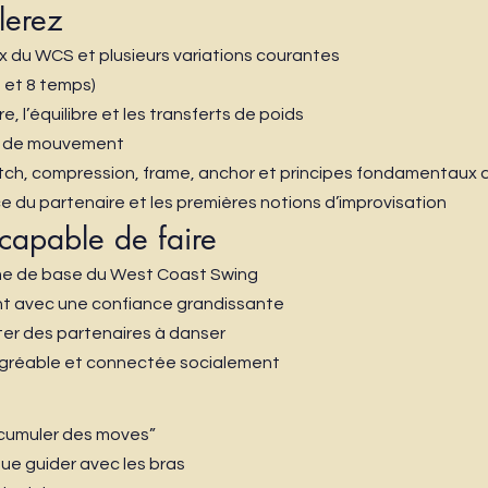
lerez
 du WCS et plusieurs variations courantes
6 et 8 temps)
, l’équilibre et les transferts de poids
es de mouvement
etch, compression, frame, anchor et principes fondamentaux 
e du partenaire et les premières notions d’improvisation
capable de faire
hme de base du West Coast Swing
nt avec une confiance grandissante
viter des partenaires à danser
gréable et connectée socialement
ccumuler des moves”
 que guider avec les bras