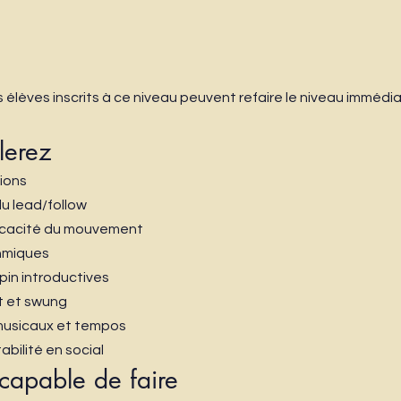
élèves inscrits à ce niveau peuvent refaire le niveau immédi
lerez
tions
du lead/follow
ficacité du mouvement
thmiques
pin introductives
t et swung
 musicaux et tempos
abilité en social
capable de faire